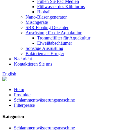
Füllen Sie Pac-Medien
Füllwasser des Kühlturms
Bioball
Nano-Blasengenerator
Mischgeräte
SBR Floating Decanter
Ausrüstung für die Aquakultur
Trommelfilter für Aquakultur
Eiweißabschäumer
Sonstige Ausrüstung
Bakterien als Erreger
Nachricht
Kontaktieren Sie uns
English
Heim
Produkte
Schlammentwässerungsmaschine
Filterpresse
Kategorien
Schlammentwässerungsmaschine