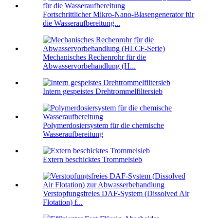
Fortschrittlicher Mikro-Nano-Blasengenerator für
die Wasseraufbereitung...
Mechanisches Rechenrohr für die
Abwasservorbehandlung (H...
Intern gespeistes Drehtrommelfiltersieb
Polymerdosiersystem für die chemische
Wasseraufbereitung
Extern beschicktes Trommelsieb
Verstopfungsfreies DAF-System (Dissolved Air
Flotation) f...