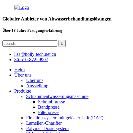
Globaler Anbieter von Abwasserbehandlungslösungen
Über 18 Jahre Fertigungserfahrung
lisa@holly-tech.net.cn
86-510-87229907
Heim
Über uns
Über uns
Ausstellung
Produkte
Schlammentwässerungsmaschine
Schraubpresse
Bandpresse
Filterpresse
Flotationssystem mit gelöster Luft (DAF)
Lamellen-Charifier
Polymer-Dosiersystem