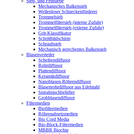
Sieb- und Feinsiebe
Mechanisches Balkensieb
Wellenloser Schneckenförderer
Trommelsieb
Trommelfiltersieb (interne Zufuhr)
Trommelfiltersieb (externe Zufuhr)
Grit-Klassifikator
Schrittbildschirm
Schraubsieb
Mechanisch gerechentes Balkensieb
Blasenverteiler
Scheibendiffusor
Rohrdiffusor
Plattendiffusor
Keramikdiffusor
Nanoblasen-Röhrendiffusor
Blasenrohrdiffusor aus Edelstahl
Spiralmischbelüfter
Grobblasendiffusor
Filtermedien
Biofiltermedien
Röhrenabsetzmedien
Bio Cord Media
Bio-Block-Filtermedien
MBBR Biochip