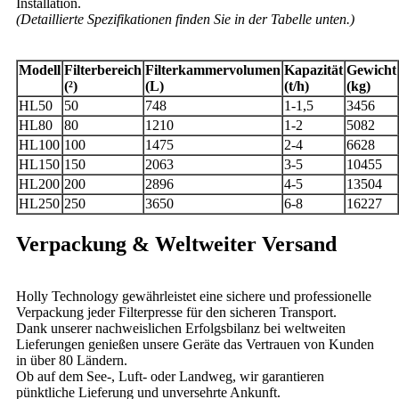
Installation.
(Detaillierte Spezifikationen finden Sie in der Tabelle unten.)
Modell
Filterbereich
Filterkammervolumen
Kapazität
Gewicht
(²)
(L)
(t/h)
(kg)
HL50
50
748
1-1,5
3456
HL80
80
1210
1-2
5082
HL100
100
1475
2-4
6628
HL150
150
2063
3-5
10455
HL200
200
2896
4-5
13504
HL250
250
3650
6-8
16227
Verpackung & Weltweiter Versand
Holly Technology gewährleistet eine sichere und professionelle
Verpackung jeder Filterpresse für den sicheren Transport.
Dank unserer nachweislichen Erfolgsbilanz bei weltweiten
Lieferungen genießen unsere Geräte das Vertrauen von Kunden
in über 80 Ländern.
Ob auf dem See-, Luft- oder Landweg, wir garantieren
pünktliche Lieferung und unversehrte Ankunft.