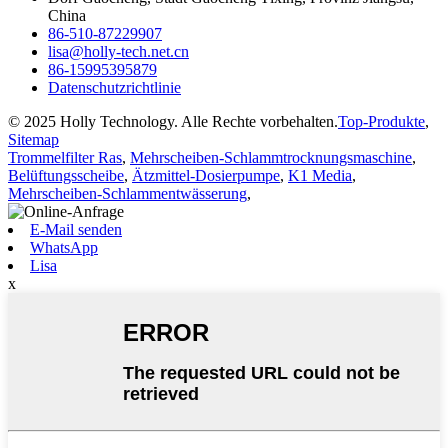
China
86-510-87229907
lisa@holly-tech.net.cn
86-15995395879
Datenschutzrichtlinie
© 2025 Holly Technology. Alle Rechte vorbehalten.
Top-Produkte
,
Sitemap
Trommelfilter Ras
,
Mehrscheiben-Schlammtrocknungsmaschine
,
Belüftungsscheibe
,
Ätzmittel-Dosierpumpe
,
K1 Media
,
Mehrscheiben-Schlammentwässerung
,
E-Mail senden
WhatsApp
Lisa
x