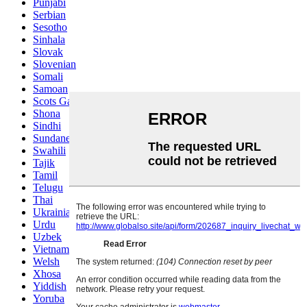
Punjabi
Serbian
Sesotho
Sinhala
Slovak
Slovenian
Somali
Samoan
Scots Gaelic
Shona
Sindhi
Sundanese
Swahili
Tajik
Tamil
Telugu
Thai
Ukrainian
Urdu
Uzbek
Vietnamese
Welsh
Xhosa
Yiddish
Yoruba