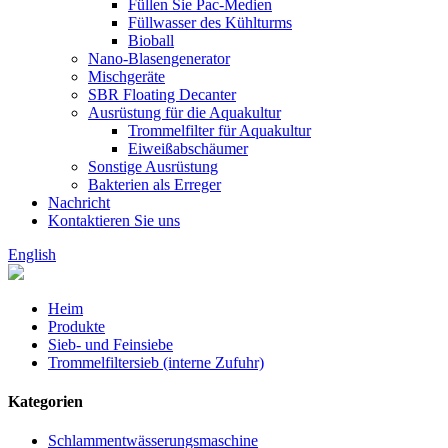
Füllen Sie Pac-Medien
Füllwasser des Kühlturms
Bioball
Nano-Blasengenerator
Mischgeräte
SBR Floating Decanter
Ausrüstung für die Aquakultur
Trommelfilter für Aquakultur
Eiweißabschäumer
Sonstige Ausrüstung
Bakterien als Erreger
Nachricht
Kontaktieren Sie uns
English
Heim
Produkte
Sieb- und Feinsiebe
Trommelfiltersieb (interne Zufuhr)
Kategorien
Schlammentwässerungsmaschine