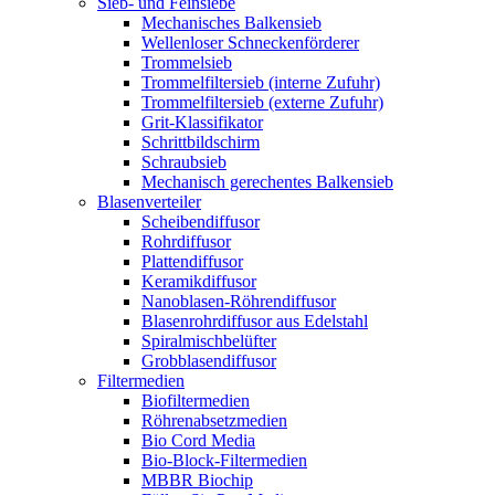
Sieb- und Feinsiebe
Mechanisches Balkensieb
Wellenloser Schneckenförderer
Trommelsieb
Trommelfiltersieb (interne Zufuhr)
Trommelfiltersieb (externe Zufuhr)
Grit-Klassifikator
Schrittbildschirm
Schraubsieb
Mechanisch gerechentes Balkensieb
Blasenverteiler
Scheibendiffusor
Rohrdiffusor
Plattendiffusor
Keramikdiffusor
Nanoblasen-Röhrendiffusor
Blasenrohrdiffusor aus Edelstahl
Spiralmischbelüfter
Grobblasendiffusor
Filtermedien
Biofiltermedien
Röhrenabsetzmedien
Bio Cord Media
Bio-Block-Filtermedien
MBBR Biochip