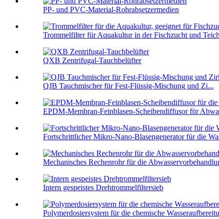
PP- und PVC-Material-Rohrabsetzermedien
Trommelfilter für Aquakultur in der Fischzucht und Teich
QXB Zentrifugal-Tauchbelüfter
QJB Tauchmischer für Fest-Flüssig-Mischung und Zi...
EPDM-Membran-Feinblasen-Scheibendiffusor für Abwass
Fortschrittlicher Mikro-Nano-Blasengenerator für die Was
Mechanisches Rechenrohr für die Abwasservorbehandlun
Intern gespeistes Drehtrommelfiltersieb
Polymerdosiersystem für die chemische Wasseraufbereit