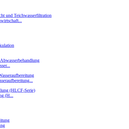
wirtschaft...
er...
seraufbereitung...
g (H...
ung