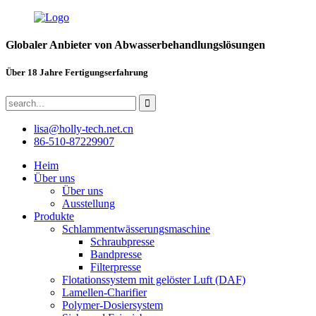
Globaler Anbieter von Abwasserbehandlungslösungen
Über 18 Jahre Fertigungserfahrung
lisa@holly-tech.net.cn
86-510-87229907
Heim
Über uns
Über uns
Ausstellung
Produkte
Schlammentwässerungsmaschine
Schraubpresse
Bandpresse
Filterpresse
Flotationssystem mit gelöster Luft (DAF)
Lamellen-Charifier
Polymer-Dosiersystem