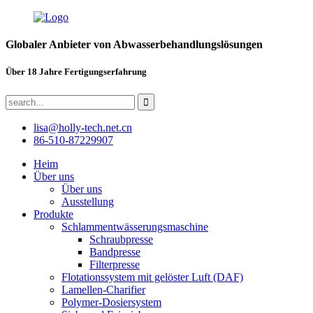
Globaler Anbieter von Abwasserbehandlungslösungen
Über 18 Jahre Fertigungserfahrung
lisa@holly-tech.net.cn
86-510-87229907
Heim
Über uns
Über uns
Ausstellung
Produkte
Schlammentwässerungsmaschine
Schraubpresse
Bandpresse
Filterpresse
Flotationssystem mit gelöster Luft (DAF)
Lamellen-Charifier
Polymer-Dosiersystem