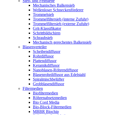
Sieb- und Feinsiebe
Mechanisches Balkensieb
Wellenloser Schneckenförderer
Trommelsieb
Trommelfiltersieb (interne Zufuhr)
Trommelfiltersieb (externe Zufuhr)
Grit-Klassifikator
Schrittbildschirm
Schraubsieb
Mechanisch gerechentes Balkensieb
Blasenverteiler
Scheibendiffusor
Rohrdiffusor
Plattendiffusor
Keramikdiffusor
Nanoblasen-Röhrendiffusor
Blasenrohrdiffusor aus Edelstahl
Spiralmischbelüfter
Grobblasendiffusor
Filtermedien
Biofiltermedien
Röhrenabsetzmedien
Bio Cord Media
Bio-Block-Filtermedien
MBBR Biochip