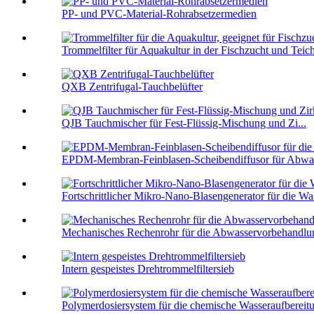
PP- und PVC-Material-Rohrabsetzermedien
Trommelfilter für Aquakultur in der Fischzucht und Teich
QXB Zentrifugal-Tauchbelüfter
QJB Tauchmischer für Fest-Flüssig-Mischung und Zi...
EPDM-Membran-Feinblasen-Scheibendiffusor für Abwass
Fortschrittlicher Mikro-Nano-Blasengenerator für die Was
Mechanisches Rechenrohr für die Abwasservorbehandlun
Intern gespeistes Drehtrommelfiltersieb
Polymerdosiersystem für die chemische Wasseraufbereit