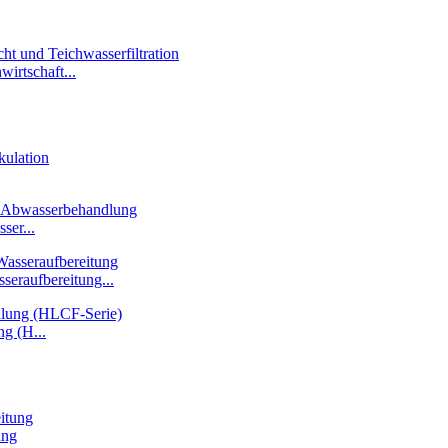
wirtschaft...
er...
seraufbereitung...
g (H...
ung