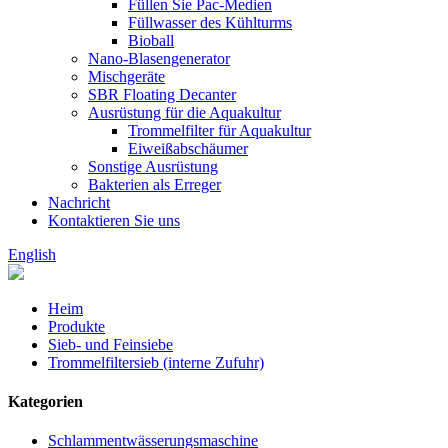
Füllen Sie Pac-Medien
Füllwasser des Kühlturms
Bioball
Nano-Blasengenerator
Mischgeräte
SBR Floating Decanter
Ausrüstung für die Aquakultur
Trommelfilter für Aquakultur
Eiweißabschäumer
Sonstige Ausrüstung
Bakterien als Erreger
Nachricht
Kontaktieren Sie uns
English
Heim
Produkte
Sieb- und Feinsiebe
Trommelfiltersieb (interne Zufuhr)
Kategorien
Schlammentwässerungsmaschine