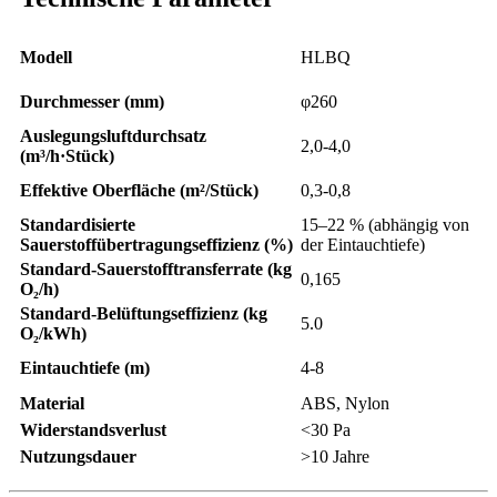
Modell
HLBQ
Durchmesser (mm)
φ260
Auslegungsluftdurchsatz
2,0-4,0
(m³/h·Stück)
Effektive Oberfläche (m²/Stück)
0,3-0,8
Standardisierte
15–22 % (abhängig von
Sauerstoffübertragungseffizienz (%)
der Eintauchtiefe)
Standard-Sauerstofftransferrate (kg
0,165
O₂/h)
Standard-Belüftungseffizienz (kg
5.0
O₂/kWh)
Eintauchtiefe (m)
4-8
Material
ABS, Nylon
Widerstandsverlust
<30 Pa
Nutzungsdauer
>10 Jahre