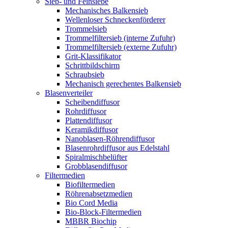
Sieb- und Feinsiebe
Mechanisches Balkensieb
Wellenloser Schneckenförderer
Trommelsieb
Trommelfiltersieb (interne Zufuhr)
Trommelfiltersieb (externe Zufuhr)
Grit-Klassifikator
Schrittbildschirm
Schraubsieb
Mechanisch gerechentes Balkensieb
Blasenverteiler
Scheibendiffusor
Rohrdiffusor
Plattendiffusor
Keramikdiffusor
Nanoblasen-Röhrendiffusor
Blasenrohrdiffusor aus Edelstahl
Spiralmischbelüfter
Grobblasendiffusor
Filtermedien
Biofiltermedien
Röhrenabsetzmedien
Bio Cord Media
Bio-Block-Filtermedien
MBBR Biochip