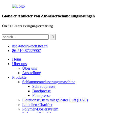
Globaler Anbieter von Abwasserbehandlungslösungen
Über 18 Jahre Fertigungserfahrung
lisa@holly-tech.net.cn
86-510-87229907
Heim
Über uns
Über uns
Ausstellung
Produkte
Schlammentwässerungsmaschine
Schraubpresse
Bandpresse
Filterpresse
Flotationssystem mit gelöster Luft (DAF)
Lamellen-Charifier
Polymer-Dosiersystem