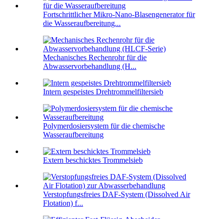
Fortschrittlicher Mikro-Nano-Blasengenerator für
die Wasseraufbereitung...
Mechanisches Rechenrohr für die
Abwasservorbehandlung (H...
Intern gespeistes Drehtrommelfiltersieb
Polymerdosiersystem für die chemische
Wasseraufbereitung
Extern beschicktes Trommelsieb
Verstopfungsfreies DAF-System (Dissolved Air
Flotation) f...