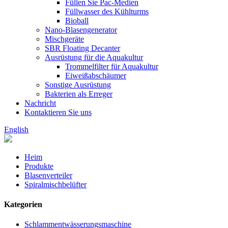
Füllen Sie Pac-Medien
Füllwasser des Kühlturms
Bioball
Nano-Blasengenerator
Mischgeräte
SBR Floating Decanter
Ausrüstung für die Aquakultur
Trommelfilter für Aquakultur
Eiweißabschäumer
Sonstige Ausrüstung
Bakterien als Erreger
Nachricht
Kontaktieren Sie uns
English
Heim
Produkte
Blasenverteiler
Spiralmischbelüfter
Kategorien
Schlammentwässerungsmaschine