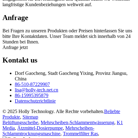
langfristige Kundenbeziehungen weltweit auf.
Anfrage
Bei Fragen zu unseren Produkten oder Preisen hinterlassen Sie uns
bitte Ihre Kontaktdaten. Unser Team meldet sich innerhalb von 24
Stunden bei Ihnen.
Anfrage jetzt
Kontakt
us
Dorf Gaocheng, Stadt Gaocheng Yixing, Provinz Jiangsu,
China
86-510-87229907
lisa@holly-tech.net.cn
86-15995395879
Datenschutzrichtlinie
© 2025 Holly Technology. Alle Rechte vorbehalten.
Beliebte
Produkte
,
Sitemap
Belüftungsscheibe
,
Mehrscheiben-Schlammentwässerung
,
K1
Media
,
Ätzmittel-Dosierpumpe
,
Mehrscheiben-
Schlammtrocknungsmaschine
,
Trommelfilter Ras
,