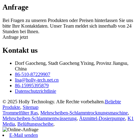
Anfrage
Bei Fragen zu unseren Produkten oder Preisen hinterlassen Sie uns
bitte Ihre Kontaktdaten. Unser Team meldet sich innerhalb von 24
Stunden bei Ihnen.
Anfrage jetzt
Kontakt
us
Dorf Gaocheng, Stadt Gaocheng Yixing, Provinz Jiangsu,
China
86-510-87229907
lisa@holly-tech.net.cn
86-15995395879
Datenschutzrichtlinie
© 2025 Holly Technology. Alle Rechte vorbehalten.
Beliebte
Produkte
,
Sitemap
Trommelfilter Ras
,
Mehrscheiben-Schlammtrocknungsmaschine
,
Mehrscheiben-Schlammentwässerung
,
Ätzmittel-Dosierpumpe
,
K1
Media
,
Belüftungsscheibe
,
E-Mail senden