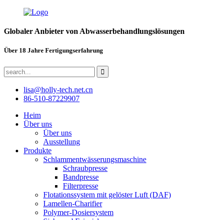
Globaler Anbieter von Abwasserbehandlungslösungen
Über 18 Jahre Fertigungserfahrung
lisa@holly-tech.net.cn
86-510-87229907
Heim
Über uns
Über uns
Ausstellung
Produkte
Schlammentwässerungsmaschine
Schraubpresse
Bandpresse
Filterpresse
Flotationssystem mit gelöster Luft (DAF)
Lamellen-Charifier
Polymer-Dosiersystem