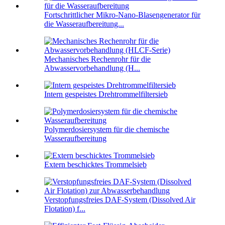
Fortschrittlicher Mikro-Nano-Blasengenerator für
die Wasseraufbereitung...
Mechanisches Rechenrohr für die
Abwasservorbehandlung (H...
Intern gespeistes Drehtrommelfiltersieb
Polymerdosiersystem für die chemische
Wasseraufbereitung
Extern beschicktes Trommelsieb
Verstopfungsfreies DAF-System (Dissolved Air
Flotation) f...