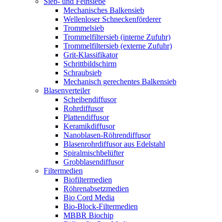
Sieb- und Feinsiebe
Mechanisches Balkensieb
Wellenloser Schneckenförderer
Trommelsieb
Trommelfiltersieb (interne Zufuhr)
Trommelfiltersieb (externe Zufuhr)
Grit-Klassifikator
Schrittbildschirm
Schraubsieb
Mechanisch gerechentes Balkensieb
Blasenverteiler
Scheibendiffusor
Rohrdiffusor
Plattendiffusor
Keramikdiffusor
Nanoblasen-Röhrendiffusor
Blasenrohrdiffusor aus Edelstahl
Spiralmischbelüfter
Grobblasendiffusor
Filtermedien
Biofiltermedien
Röhrenabsetzmedien
Bio Cord Media
Bio-Block-Filtermedien
MBBR Biochip