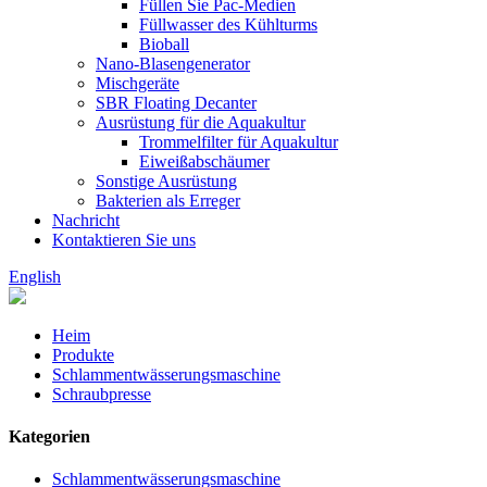
Füllen Sie Pac-Medien
Füllwasser des Kühlturms
Bioball
Nano-Blasengenerator
Mischgeräte
SBR Floating Decanter
Ausrüstung für die Aquakultur
Trommelfilter für Aquakultur
Eiweißabschäumer
Sonstige Ausrüstung
Bakterien als Erreger
Nachricht
Kontaktieren Sie uns
English
Heim
Produkte
Schlammentwässerungsmaschine
Schraubpresse
Kategorien
Schlammentwässerungsmaschine